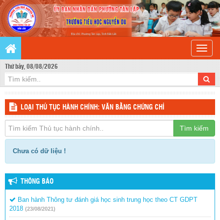
Toggle
naviga
Thứ bảy, 08/08/2026
LOẠI THỦ TỤC HÀNH CHÍNH: VĂN BẰNG CHỨNG CHỈ
Tìm kiếm
Chưa có dữ liệu !
THÔNG BÁO
Ban hành Thông tư đánh giá học sinh trung học theo CT GDPT
2018
(23/08/2021)