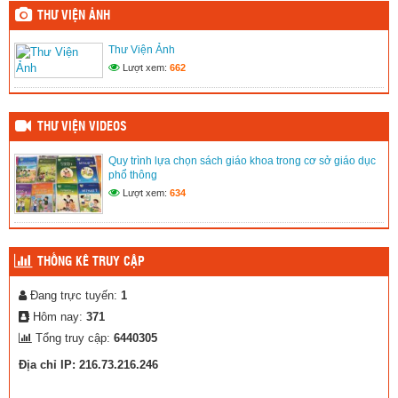
(15/08/2021)
THƯ VIỆN ẢNH
Quy trình lựa chọn sách giáo khoa trong cơ sở giáo dục phổ
Thư Viện Ảnh
thông
Lượt xem:
662
(02/03/2020)
Thư Viện Ảnh
(02/03/2020)
THƯ VIỆN VIDEOS
Quy trình lựa chọn sách giáo khoa trong cơ sở giáo dục
phổ thông
Lượt xem:
634
THỐNG KÊ TRUY CẬP
Đang trực tuyến:
1
Hôm nay:
371
Tổng truy cập:
6440305
Địa chỉ IP: 216.73.216.246