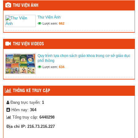
(15/08/2021)
THƯ VIỆN ẢNH
Quy trình lựa chọn sách giáo khoa trong cơ sở giáo dục phổ
Thư Viện Ảnh
thông
Lượt xem:
662
(02/03/2020)
Thư Viện Ảnh
(02/03/2020)
THƯ VIỆN VIDEOS
Quy trình lựa chọn sách giáo khoa trong cơ sở giáo dục
phổ thông
Lượt xem:
634
THỐNG KÊ TRUY CẬP
Đang trực tuyến:
1
Hôm nay:
364
Tổng truy cập:
6440298
Địa chỉ IP: 216.73.216.227