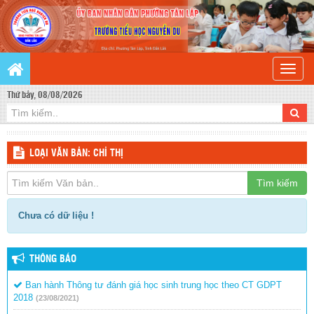
Toggle
naviga
Thứ bảy, 08/08/2026
LOẠI VĂN BẢN: CHỈ THỊ
Tìm kiếm
Chưa có dữ liệu !
THÔNG BÁO
Ban hành Thông tư đánh giá học sinh trung học theo CT GDPT
2018
(23/08/2021)