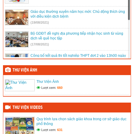
Giáo dục thường xuyên năm học mới: Chủ động thích ứng
với điều kiện dịch bệnh
(19/08/2021)
Bộ GDĐT đề nghị địa phương tiếp nhận học sinh từ vùng
dịch về quê học tập
(17/08/2021)
Công bố kết quả thi tốt nghiệp THPT đợt 2 vào 13h00 ngày
16/8
(15/08/2021)
THƯ VIỆN ẢNH
Quy trình lựa chọn sách giáo khoa trong cơ sở giáo dục phổ
Thư Viện Ảnh
thông
Lượt xem:
660
(02/03/2020)
Thư Viện Ảnh
(02/03/2020)
THƯ VIỆN VIDEOS
Quy trình lựa chọn sách giáo khoa trong cơ sở giáo dục
phổ thông
Lượt xem:
631