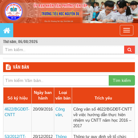
Toggle
naviga
Thứ năm, 06/08/2026
VĂN BẢN
Tìm kiếm
Ngày ban
Loại
Số ký hiệu
hành
văn bản
Trích yếu
4622/BGDĐT-
20/09/2016
Công
Công văn số 4622/BGDĐT-CNTT
CNTT
văn
,
về việc hướng dẫn thực hiện
nhiệm vụ CNTT năm học 2016 –
2017
53/2012/TT-
20/12/2012
Thông
Thông tư quy định về tổ chức