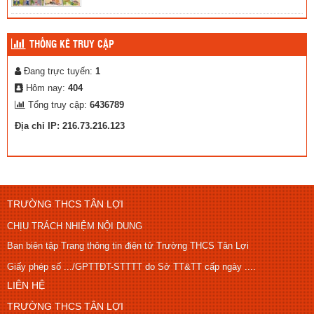
THỐNG KÊ TRUY CẬP
Đang trực tuyến:
1
Hôm nay:
404
Tổng truy cập:
6436789
Địa chỉ IP: 216.73.216.123
TRƯỜNG THCS TÂN LỢI
CHỊU TRÁCH NHIỆM NỘI DUNG
Ban biên tập Trang thông tin điện tử Trường THCS Tân Lợi
Giấy phép số .../GPTTĐT-STTTT do Sở TT&TT cấp ngày ....
LIÊN HỆ
TRƯỜNG THCS TÂN LỢI