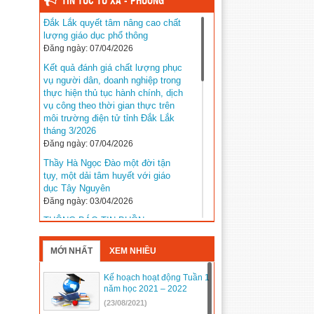
TIN TỨC TỪ XÃ - PHƯỜNG
Đắk Lắk quyết tâm nâng cao chất
lượng giáo dục phổ thông
Đăng ngày: 07/04/2026
Kết quả đánh giá chất lượng phục
vụ người dân, doanh nghiệp trong
thực hiện thủ tục hành chính, dịch
vụ công theo thời gian thực trên
môi trường điện tử tỉnh Đắk Lắk
tháng 3/2026
Đăng ngày: 07/04/2026
Thầy Hà Ngọc Đào một đời tận
tụy, một dải tâm huyết với giáo
dục Tây Nguyên
Đăng ngày: 03/04/2026
THÔNG BÁO TIN BUỒN
Đăng ngày: 03/04/2026
MỚI NHẤT
XEM NHIỀU
Kế hoạch tuyển sinh năm học
2026–2027 trên địa bàn tỉnh Đắk
Lắk
Kế hoạch hoạt động Tuần 1
năm học 2021 – 2022
Đăng ngày: 31/03/2026
(23/08/2021)
Đắk Lắk khẳng định vị thế với 5