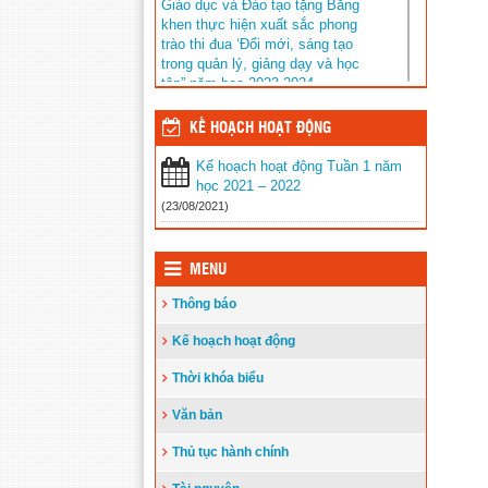
Giáo dục và Đào tạo tặng Bằng
khen thực hiện xuất sắc phong
trào thi đua ‘Đổi mới, sáng tạo
trong quản lý, giảng dạy và học
tập” năm học 2023-2024
Đăng ngày: 14/08/2024
KẾ HOẠCH HOẠT ĐỘNG
Kết quả tuyển sinh vào lớp 6 năm
học 2024-2025 trường THCS Phan
Kế hoạch hoạt động Tuần 1 năm
Chu Trinh
học 2021 – 2022
Đăng ngày: 13/06/2024
(23/08/2021)
Thông tư ban hành Quy chế thực
hiện công khai đối với cơ sở giáo
dục và đào tạo thuộc hệ thống
MENU
giáo dục quốc dân
Đăng ngày: 14/05/2024
Thông báo
LỊCH CÔNG TÁC TUẦN TỪ
Kế hoạch hoạt động
NGÀY 01/4/2024 ĐẾN NGÀY
07/4/2024
Thời khóa biểu
Đăng ngày: 01/04/2024
Văn bản
Hội thi An toàn giao thông bậc
mầm non, sân chơi sôi nổi và bổ
Thủ tục hành chính
ích
Đăng ngày: 28/03/2024