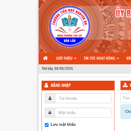
GIỚI THIỆU
TIN TỨC HOẠT ĐỘNG
VĂ
Thứ bảy, 08/08/2026
ĐĂNG NHẬP
Chư
Lưu mật khẩu