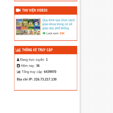
Đăng ngày: 13/03/2026
Quy trình lựa chọn sách
giáo khoa trong cơ sở giáo
THƯ VIỆN VIDEOS
dục phổ thông
(02/03/2020)
Quy trình lựa chọn sách
giáo khoa trong cơ sở
Thư Viện Ảnh
giáo dục phổ thông
(02/03/2020)
Lượt xem:
634
THỐNG KÊ TRUY CẬP
Đang trực tuyến:
1
Hôm nay:
36
Tổng truy cập:
6439970
Địa chỉ IP: 216.73.217.130