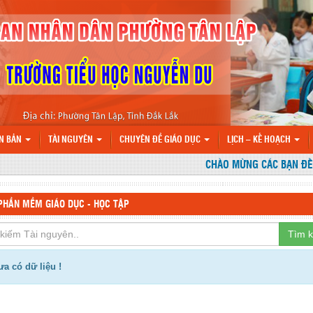
N BẢN
TÀI NGUYÊN
CHUYÊN ĐỀ GIÁO DỤC
LỊCH – KẾ HOẠCH
CHÀO MỪNG CÁC BẠN ĐẾN V
PHẦN MỀM GIÁO DỤC - HỌC TẬP
Tìm 
a có dữ liệu !