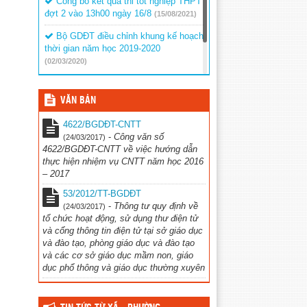
Công bố kết quả thi tốt nghiệp THPT
đợt 2 vào 13h00 ngày 16/8
(15/08/2021)
Bộ GDĐT điều chỉnh khung kế hoạch
thời gian năm học 2019-2020
(02/03/2020)
Thông báo về việc tổ chức thẩm
định sách giáo khoa lớp 1
(02/03/2020)
VĂN BẢN
4622/BGDĐT-CNTT
-
Công văn số
(24/03/2017)
4622/BGDĐT-CNTT về việc hướng dẫn
thực hiện nhiệm vụ CNTT năm học 2016
– 2017
53/2012/TT-BGDĐT
-
Thông tư quy định về
(24/03/2017)
tổ chức hoạt động, sử dụng thư điện tử
và cổng thông tin điện tử tại sở giáo dục
và đào tạo, phòng giáo dục và đào tạo
và các cơ sở giáo dục mầm non, giáo
dục phổ thông và giáo dục thường xuyên