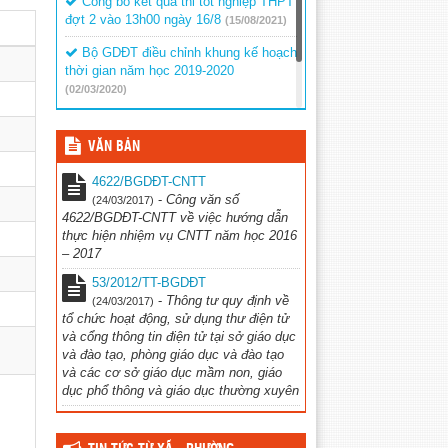
Công bố kết quả thi tốt nghiệp THPT
đợt 2 vào 13h00 ngày 16/8
(15/08/2021)
Bộ GDĐT điều chỉnh khung kế hoạch
thời gian năm học 2019-2020
(02/03/2020)
Thông báo về việc tổ chức thẩm
định sách giáo khoa lớp 1
(02/03/2020)
VĂN BẢN
4622/BGDĐT-CNTT
-
Công văn số
(24/03/2017)
4622/BGDĐT-CNTT về việc hướng dẫn
thực hiện nhiệm vụ CNTT năm học 2016
– 2017
53/2012/TT-BGDĐT
-
Thông tư quy định về
(24/03/2017)
tổ chức hoạt động, sử dụng thư điện tử
và cổng thông tin điện tử tại sở giáo dục
và đào tạo, phòng giáo dục và đào tạo
và các cơ sở giáo dục mầm non, giáo
dục phổ thông và giáo dục thường xuyên