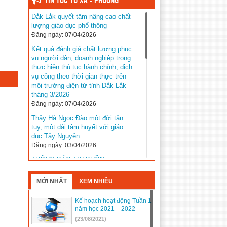
TIN TỨC TỪ XÃ - PHƯỜNG
Đắk Lắk quyết tâm nâng cao chất
lượng giáo dục phổ thông
Đăng ngày: 07/04/2026
Kết quả đánh giá chất lượng phục
vụ người dân, doanh nghiệp trong
thực hiện thủ tục hành chính, dịch
vụ công theo thời gian thực trên
môi trường điện tử tỉnh Đắk Lắk
tháng 3/2026
Đăng ngày: 07/04/2026
Thầy Hà Ngọc Đào một đời tận
tụy, một dải tâm huyết với giáo
dục Tây Nguyên
Đăng ngày: 03/04/2026
THÔNG BÁO TIN BUỒN
Đăng ngày: 03/04/2026
MỚI NHẤT
XEM NHIỀU
Kế hoạch tuyển sinh năm học
2026–2027 trên địa bàn tỉnh Đắk
Lắk
Kế hoạch hoạt động Tuần 1
năm học 2021 – 2022
Đăng ngày: 31/03/2026
(23/08/2021)
Đắk Lắk khẳng định vị thế với 5