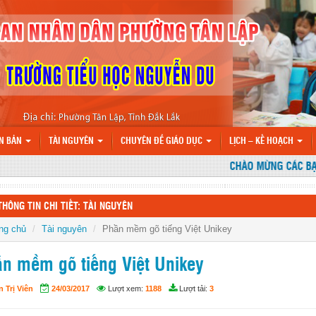
N BẢN
TÀI NGUYÊN
CHUYÊN ĐỀ GIÁO DỤC
LỊCH – KẾ HOẠCH
CHÀO MỪNG CÁC BẠN Đ
THÔNG TIN CHI TIẾT: TÀI NGUYÊN
ng chủ
Tài nguyên
Phần mềm gõ tiếng Việt Unikey
n mềm gõ tiếng Việt Unikey
 Trị Viên
24/03/2017
Lượt xem:
1188
Lượt tải:
3