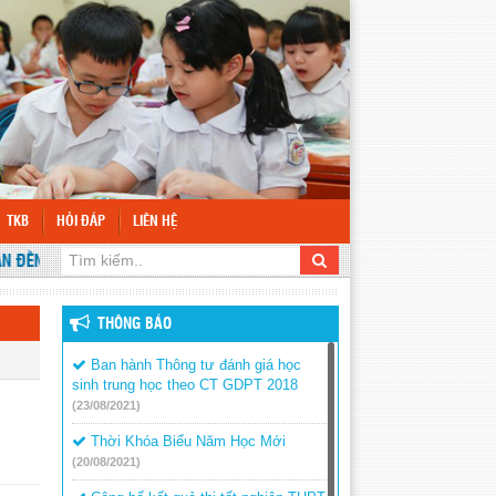
TKB
HỎI ĐÁP
LIÊN HỆ
ẾN VỚI WEBSITE TRƯỜNG THCS TÂN LỢI
THÔNG BÁO
Ban hành Thông tư đánh giá học
sinh trung học theo CT GDPT 2018
(23/08/2021)
Thời Khóa Biểu Năm Học Mới
(20/08/2021)