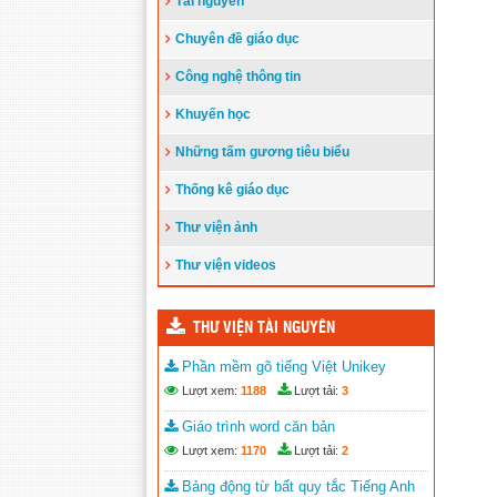
Tài nguyên
Hướng dẫn thực hiện nhiệm vụ
Chuyên đề giáo dục
giáo dục Tiểu học năm học 2023-
2024
Công nghệ thông tin
Đăng ngày: 05/10/2023
Phòng Giáo dục và Đào tạo thành
Khuyến học
phố Tổng kết năm học 2022-2023
Những tấm gương tiêu biểu
và triển khai nhiệm vụ năm học
2023-2024
Thống kê giáo dục
Đăng ngày: 12/09/2023
Công bố và trao quyết định bổ
Thư viện ảnh
nhiệm Trưởng phòng Giáo dục và
Đào tạo TP. Buôn Ma Thuột
Thư viện videos
Đăng ngày: 24/08/2023
Quyết định về việc ban hành Kế
THƯ VIỆN TÀI NGUYÊN
hoạch thời gian năm học 2023-
2024 đối với giáo dục mầm non,
Phần mềm gõ tiếng Việt Unikey
giáo dục phổ thông và giáo dục
Lượt xem:
1188
Lượt tải:
3
thường xuyên trên địa bàn tỉnh
Đắk Lắk
Giáo trình word căn bản
Đăng ngày: 10/08/2023
Lượt xem:
1170
Lượt tải:
2
Bảng động từ bất quy tắc Tiếng Anh