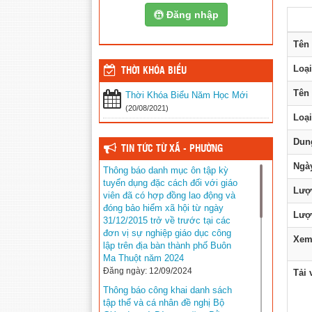
Đăng nhập
Tên 
Loại
THỜI KHÓA BIỂU
Tên 
Thời Khóa Biểu Năm Học Mới
(20/08/2021)
Loại
Dun
TIN TỨC TỪ XÃ - PHƯỜNG
Ngày
Thông báo danh mục ôn tập kỳ
tuyển dụng đặc cách đối với giáo
Lượ
viên đã có hợp đồng lao động và
đóng bảo hiểm xã hội từ ngày
Lượt
31/12/2015 trở về trước tại các
đơn vị sự nghiệp giáo dục công
Xem 
lập trên địa bàn thành phố Buôn
Ma Thuột năm 2024
Đăng ngày: 12/09/2024
Tải 
Thông báo công khai danh sách
tập thể và cá nhân đề nghị Bộ