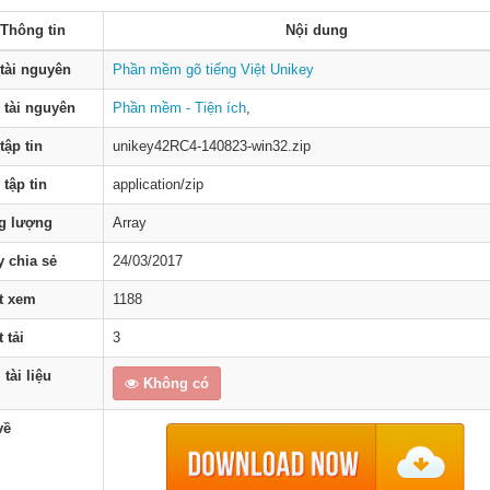
Thông tin
Nội dung
tài nguyên
Phần mềm gõ tiếng Việt Unikey
 tài nguyên
Phần mềm - Tiện ích
,
tập tin
unikey42RC4-140823-win32.zip
 tập tin
application/zip
g lượng
Array
 chia sẻ
24/03/2017
t xem
1188
 tải
3
tài liệu
Không có
về