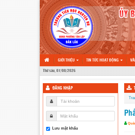
GIỚI THIỆU
TIN TỨC HOẠT ĐỘNG
VĂ
Thứ sáu, 07/08/2026
ĐĂNG NHẬP
Tra
Phầ
Quản
Lưu mật khẩu