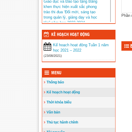
Giáo dục và Đào tạo tặng Bằng
khen thực hiện xuất sắc phong
trào thi đua ‘Đổi mới, sáng tạo
Phần 
trong quản lý, giảng dạy và học
tập” năm học 2023-2024
Đăng ngày: 14/08/2024
KẾ HOẠCH HOẠT ĐỘNG
Kết quả tuyển sinh vào lớp 6 năm
học 2024-2025 trường THCS Phan
Kế hoạch hoạt động Tuần 1 năm
B
Chu Trinh
học 2021 – 2022
Đăng ngày: 13/06/2024
(23/08/2021)
Thông tư ban hành Quy chế thực
hiện công khai đối với cơ sở giáo
dục và đào tạo thuộc hệ thống
MENU
giáo dục quốc dân
Đăng ngày: 14/05/2024
Thông báo
LỊCH CÔNG TÁC TUẦN TỪ
Kế hoạch hoạt động
NGÀY 01/4/2024 ĐẾN NGÀY
07/4/2024
Thời khóa biểu
Đăng ngày: 01/04/2024
Văn bản
Hội thi An toàn giao thông bậc
mầm non, sân chơi sôi nổi và bổ
Thủ tục hành chính
ích
Đăng ngày: 28/03/2024