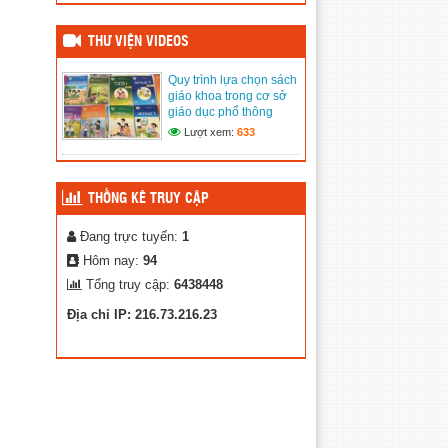
Đăng ngày: 13/03/2026
Quy trình lựa chọn sách
giáo khoa trong cơ sở giáo
THƯ VIỆN VIDEOS
dục phổ thông
(02/03/2020)
Quy trình lựa chọn sách
giáo khoa trong cơ sở
Thư Viện Ảnh
giáo dục phổ thông
(02/03/2020)
Lượt xem:
633
THỐNG KÊ TRUY CẬP
Đang trực tuyến:
1
Hôm nay:
94
Tổng truy cập:
6438448
Địa chỉ IP: 216.73.216.23