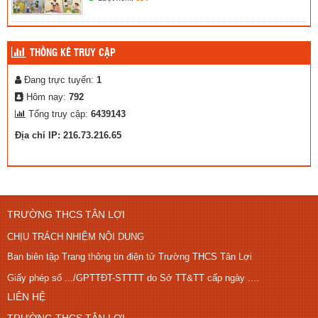
THỐNG KÊ TRUY CẬP
Đang trực tuyến:
1
Hôm nay:
792
Tổng truy cập:
6439143
Địa chỉ IP: 216.73.216.65
TRƯỜNG THCS TÂN LỢI
CHỊU TRÁCH NHIỆM NỘI DUNG
Ban biên tập Trang thông tin điện tử Trường THCS Tân Lợi
Giấy phép số .../GPTTĐT-STTTT do Sở TT&TT cấp ngày ....
LIÊN HỆ
TRƯỜNG THCS TÂN LỢI