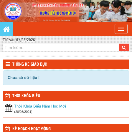
Toggle
naviga
Thứ sáu, 07/08/2026
THỐNG KÊ GIÁO DỤC
Chưa có dữ liệu !
THỜI KHÓA BIỂU
Thời Khóa Biểu Năm Học Mới
(20/08/2021)
KẾ HOẠCH HOẠT ĐỘNG