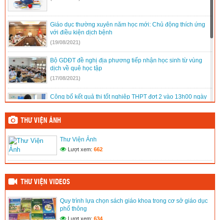
Giáo dục thường xuyên năm học mới: Chủ động thích ứng
với điều kiện dịch bệnh
(19/08/2021)
Bộ GDĐT đề nghị địa phương tiếp nhận học sinh từ vùng
dịch về quê học tập
(17/08/2021)
Công bố kết quả thi tốt nghiệp THPT đợt 2 vào 13h00 ngày
16/8
(15/08/2021)
THƯ VIỆN ẢNH
Quy trình lựa chọn sách giáo khoa trong cơ sở giáo dục phổ
Thư Viện Ảnh
thông
Lượt xem:
662
(02/03/2020)
Thư Viện Ảnh
(02/03/2020)
THƯ VIỆN VIDEOS
Quy trình lựa chọn sách giáo khoa trong cơ sở giáo dục
phổ thông
Lượt xem:
634