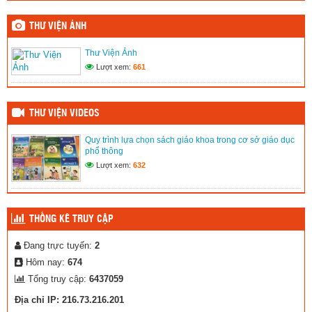
16/8
(15/08/2021)
THƯ VIỆN ẢNH
Quy trình lựa chọn sách giáo khoa trong cơ sở giáo dục phổ
Thư Viện Ảnh
thông
Lượt xem:
661
(02/03/2020)
Thư Viện Ảnh
(02/03/2020)
THƯ VIỆN VIDEOS
Quy trình lựa chọn sách giáo khoa trong cơ sở giáo dục
phổ thông
Lượt xem:
632
THỐNG KÊ TRUY CẬP
Đang trực tuyến:
2
Hôm nay:
674
Tổng truy cập:
6437059
Địa chỉ IP: 216.73.216.201