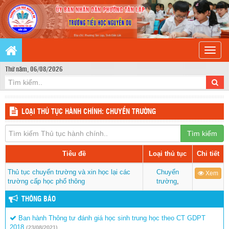
Toggle
naviga
Thứ năm, 06/08/2026
LOẠI THỦ TỤC HÀNH CHÍNH: CHUYỂN TRƯỜNG
Tìm kiếm
Tiêu đề
Loại thủ tục
Chi tiết
Thủ tục chuyển trường và xin học lại các
Chuyển
Xem
trường cấp học phổ thông
trường
,
THÔNG BÁO
Ban hành Thông tư đánh giá học sinh trung học theo CT GDPT
2018
(23/08/2021)