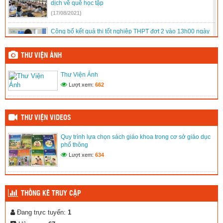
dịch về quê học tập
(17/08/2021)
Công bố kết quả thi tốt nghiệp THPT đợt 2 vào 13h00 ngày
16/8
(15/08/2021)
THƯ VIỆN ẢNH
Quy trình lựa chọn sách giáo khoa trong cơ sở giáo dục phổ
Thư Viện Ảnh
thông
Lượt xem:
662
(02/03/2020)
Thư Viện Ảnh
(02/03/2020)
THƯ VIỆN VIDEOS
Quy trình lựa chọn sách giáo khoa trong cơ sở giáo dục
phổ thông
Lượt xem:
634
THỐNG KÊ TRUY CẬP
Đang trực tuyến:
1