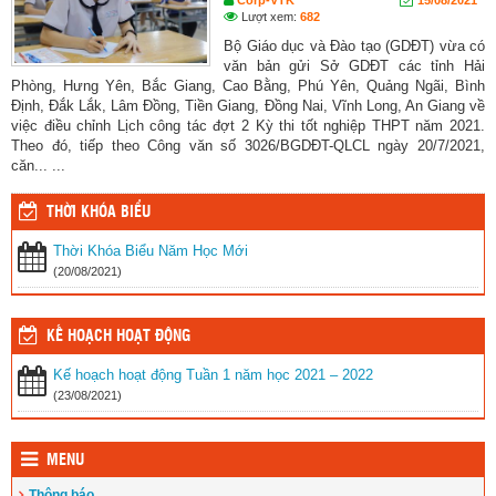
Lượt xem:
682
Bộ Giáo dục và Đào tạo (GDĐT) vừa có
văn bản gửi Sở GDĐT các tỉnh Hải
Phòng, Hưng Yên, Bắc Giang, Cao Bằng, Phú Yên, Quảng Ngãi, Bình
Định, Đắk Lắk, Lâm Đồng, Tiền Giang, Đồng Nai, Vĩnh Long, An Giang về
việc điều chỉnh Lịch công tác đợt 2 Kỳ thi tốt nghiệp THPT năm 2021.
Theo đó, tiếp theo Công văn số 3026/BGDĐT-QLCL ngày 20/7/2021,
căn... ...
THỜI KHÓA BIỂU
Thời Khóa Biểu Năm Học Mới
(20/08/2021)
KẾ HOẠCH HOẠT ĐỘNG
Kế hoạch hoạt động Tuần 1 năm học 2021 – 2022
(23/08/2021)
MENU
Thông báo