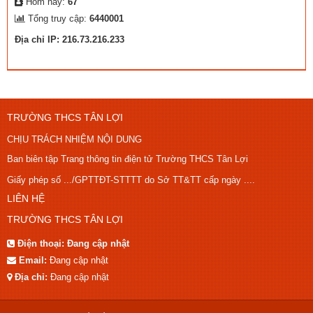
Hôm nay:
67
Tổng truy cập:
6440001
Địa chỉ IP: 216.73.216.233
TRƯỜNG THCS TÂN LỢI
CHỊU TRÁCH NHIỆM NỘI DUNG
Ban biên tập Trang thông tin điện tử Trường THCS Tân Lợi
Giấy phép số .../GPTTĐT-STTTT do Sở TT&TT cấp ngày ....
LIÊN HỆ
TRƯỜNG THCS TÂN LỢI
Điện thoại:
Đang cập nhật
Email:
Đang cập nhật
Địa chỉ:
Đang cập nhật