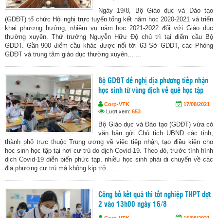
Ngày 19/8, Bộ Giáo dục và Đào tạo
(GDĐT) tổ chức Hội nghị trực tuyến tổng kết năm học 2020-2021 và triển
khai phương hướng, nhiệm vụ năm học 2021-2022 đối với Giáo dục
thường xuyên. Thứ trưởng Nguyễn Hữu Độ chủ trì tại điểm cầu Bộ
GDĐT. Gần 900 điểm cầu khác được nối tới 63 Sở GDĐT, các Phòng
GDĐT và trung tâm giáo dục thường xuyên... ...
Bộ GDĐT đề nghị địa phương tiếp nhận
học sinh từ vùng dịch về quê học tập
Corp-VTK
17/08/2021
Lượt xem:
653
Bộ Giáo dục và Đào tạo (GDĐT) vừa có
văn bản gửi Chủ tịch UBND các tỉnh,
thành phố trực thuộc Trung ương về việc tiếp nhận, tạo điều kiện cho
học sinh học tập tại nơi cư trú do dịch Covid-19. Theo đó, trước tình hình
dịch Covid-19 diễn biến phức tạp, nhiều học sinh phải di chuyển về các
địa phương cư trú mà không kịp trở... ...
Công bố kết quả thi tốt nghiệp THPT đợt
2 vào 13h00 ngày 16/8
Corp-VTK
15/08/2021