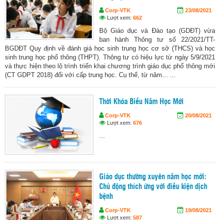
Corp-VTK
23/08/2021
Lượt xem:
662
Bộ Giáo dục và Đào tạo (GDĐT) vừa
ban hành Thông tư số 22/2021/TT-
BGDĐT Quy định về đánh giá học sinh trung học cơ sở (THCS) và học
sinh trung học phổ thông (THPT). Thông tư có hiệu lực từ ngày 5/9/2021
và thực hiện theo lộ trình triển khai chương trình giáo dục phổ thông mới
(CT GDPT 2018) đối với cấp trung học. Cụ thể, từ năm... ...
Thời Khóa Biểu Năm Học Mới
Corp-VTK
20/08/2021
Lượt xem:
676
...
Giáo dục thường xuyên năm học mới:
Chủ động thích ứng với điều kiện dịch
bệnh
Corp-VTK
19/08/2021
Lượt xem:
587