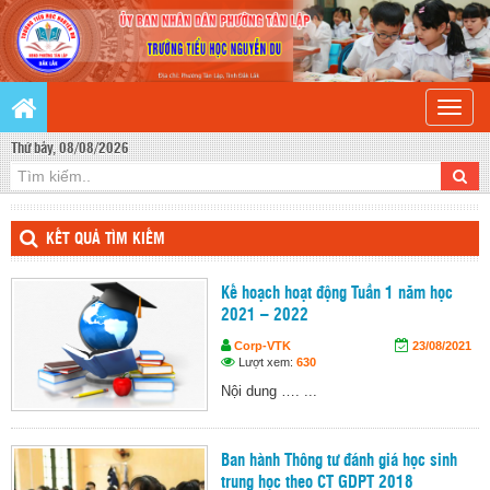
Toggle
naviga
Thứ bảy, 08/08/2026
KẾT QUẢ TÌM KIẾM
Kế hoạch hoạt động Tuần 1 năm học
2021 – 2022
Corp-VTK
23/08/2021
Lượt xem:
630
Nội dung …. ...
Ban hành Thông tư đánh giá học sinh
trung học theo CT GDPT 2018